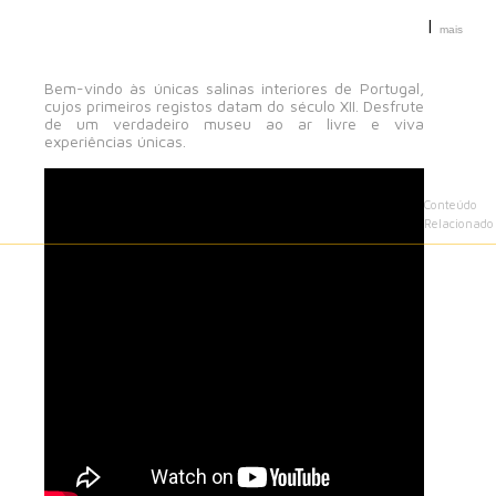
|
mais
Bem-vindo às únicas salinas interiores de Portugal,
cujos primeiros registos datam do século XII. Desfrute
de um verdadeiro museu ao ar livre e viva
experiências únicas.
Conteúdo
Relacionado