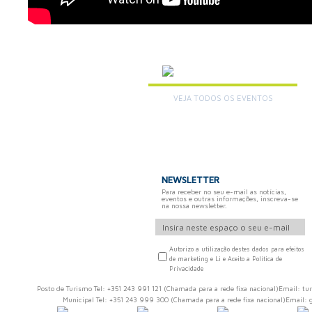
AGENDA
VEJA TODOS OS EVENTOS
+
NEWSLETTER
Para receber no seu e-mail as notícias,
eventos e outras informações, inscreva-se
na nossa newsletter.
Autorizo a utilização destes dados para efeitos
de marketing e Li e Aceito a Política de
Privacidade
Posto de Turismo Tel: +351 243 991 121 (Chamada para a rede fixa nacional)Email:
Municipal Tel: +351 243 999 300 (Chamada para a rede fixa nacional)Email: