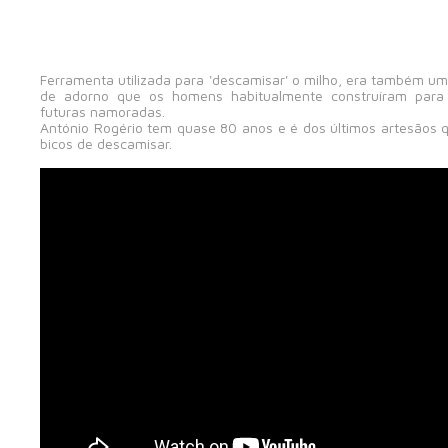
Ferramenta utilizada para 'descamisar' o milho, era também u
de adorno que os homens habitualmente construíram para 
futuras namoradas.
António Rogério tem quase 80 anos e é dos últimos artesãos q
bicos de descamisar.