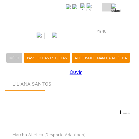
COMO CHEGAR
PT
EN
MENU
INÍCIO
PASSEIO DAS ESTRELAS
ATLETISMO - MARCHA ATLÉTICA
Ouvir
LILIANA SANTOS
|
mais
Marcha Atlética (Desporto Adaptado)