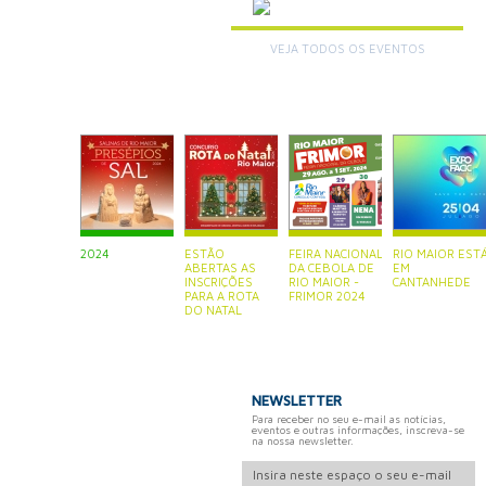
VEJA TODOS OS EVENTOS
+
2024
ESTÃO
FEIRA NACIONAL
RIO MAIOR EST
ABERTAS AS
DA CEBOLA DE
EM
INSCRIÇÕES
RIO MAIOR -
CANTANHEDE
PARA A ROTA
FRIMOR 2024
DO NATAL
NEWSLETTER
Para receber no seu e-mail as notícias,
eventos e outras informações, inscreva-se
na nossa newsletter.