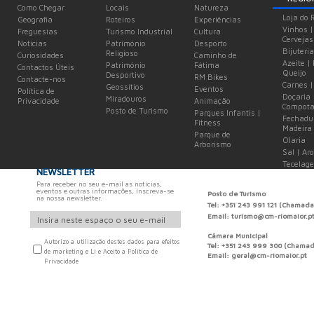
Como Chegar
Locais
Natureza
Loja do 
Geografia
Roteiros
Experiências
Vinhos |
Freguesias
Turismo Industrial
Cultura
Cervejas
Notícias
Património
Desporto
Bijuteria
Religioso
Curiosidades
Caminho de
Azeite |
Património
Fátima
Contactos Úteis
Queijo
Desportivo
RM Bikes
Contacte-nos
Carnes |
Geossítios
Eventos
Política de
Doçaria 
Miradouros
Privacidade
Animação
Compota
Posto de Turismo
Parques Infantis |
Fechadu
Fitness
Madeira
Parque de
Olaria
Arborismo
Sal | Ar
Tecelag
NEWSLETTER
Para receber no seu e-mail as notícias,
eventos e outras informações, inscreva-se
Posto de Turismo
na nossa newsletter.
Tel: +351 243 991 121 (Chamada
Email: turismo@cm-riomaior.p
Câmara Municipal
Autorizo a utilização destes dados para efeitos
Tel: +351 243 999 300 (Chamada
de marketing e Li e Aceito a Política de
Email: geral@cm-riomaior.pt
Privacidade