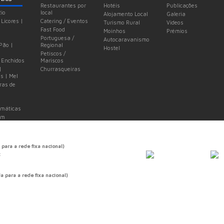
Restaurantes por
Hotéis
Publicações
Rio
local
Alojamento Local
Galeria
 Licores |
Catering / Eventos
Turismo Rural
Videos
Fast Food
Moinhos
Prémios
Portuguesa /
Autocaravanismo
 Pão |
Regional
Hostel
Petiscos /
 Enchidos
Mariscos
|
Churrasqueiras
s | Mel
ras de
omáticas
em
 para a rede fixa nacional)
t
 para a rede fixa nacional)