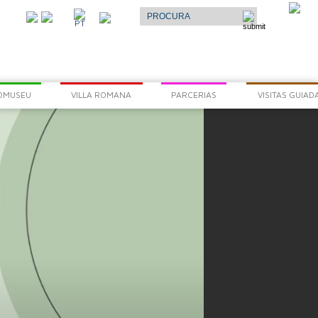
Select Language
▼
O
PT
AR
OMUSEU
VILLA ROMANA
PARCERIAS
VISITAS GUIAD