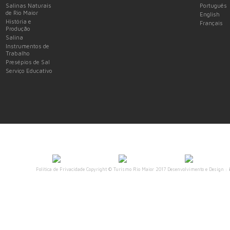
Salinas Naturais
Português
de Rio Maior
English
História e
Français
Produção
Salina
Instrumentos de
Trabalho
Presépios de Sal
Serviço Educativo
Política de Privacidade
Copyright © Turismo Rio Maior 2017 Desenvolvimento e Design :