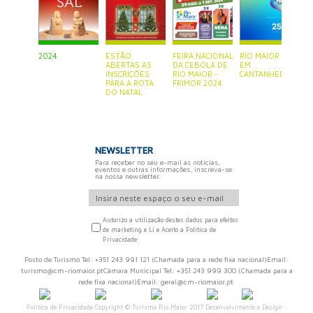
2024
ESTÃO
FEIRA NACIONAL
RIO MAIOR ESTÁ
P
ABERTAS AS
DA CEBOLA DE
EM
S
INSCRIÇÕES
RIO MAIOR -
CANTANHEDE
PARA A ROTA
FRIMOR 2024
DO NATAL
NEWSLETTER
Para receber no seu e-mail as notícias,
eventos e outras informações, inscreva-se
na nossa newsletter.
Autorizo a utilização destes dados para efeitos
de marketing e Li e Aceito a Política de
Privacidade
Posto de Turismo Tel: +351 243 991 121 (Chamada para a rede fixa nacional)Email:
turismo@cm-riomaior.ptCâmara Municipal Tel: +351 243 999 300 (Chamada para a
rede fixa nacional)Email: geral@cm-riomaior.pt
Política de Privacidade
Copyright © Turismo Rio Maior 2017 Desenvolvimento e Design :