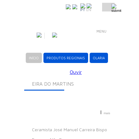
COMO CHEGAR
PT
EN
MENU
INÍCIO
PRODUTOS REGIONAIS
OLARIA
Ouvir
EIRA DO MARTINS
|
mais
Ceramista
José Manuel Carreira Bispo