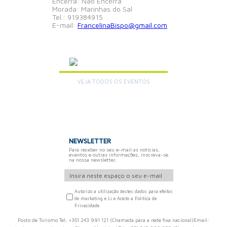
Encerra: Não Encerra
Morada: Marinhas do Sal
Tel.:
919384915
E-mail:
FrancelinaBispo@gmail.com
AGENDA
VEJA TODOS OS EVENTOS
+
NEWSLETTER
Para receber no seu e-mail as notícias,
eventos e outras informações, inscreva-se
na nossa newsletter.
Autorizo a utilização destes dados para efeitos
de marketing e Li e Aceito a Política de
Privacidade
Posto de Turismo Tel: +351 243 991 121 (Chamada para a rede fixa nacional)Email: