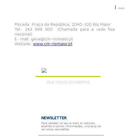
|
mais
Morada: Praça da República, 2040-320 Rio Maior
Tel.: 243 999 300 (Chamada para a rede fixa
nacional)
E- mail: geral@cm-riomaior.pt
Website:
www.cm-riomaior.pt
AGENDA
VEJA TODOS OS EVENTOS
+
NEWSLETTER
Para receber no seu e-mail as notícias,
eventos e outras informações, inscreva-se
na nossa newsletter.