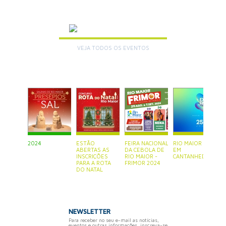
AGENDA
VEJA TODOS OS EVENTOS
+
2024
ESTÃO
FEIRA NACIONAL
RIO MAIOR ESTÁ
P
ABERTAS AS
DA CEBOLA DE
EM
S
INSCRIÇÕES
RIO MAIOR -
CANTANHEDE
PARA A ROTA
FRIMOR 2024
DO NATAL
NEWSLETTER
Para receber no seu e-mail as notícias,
eventos e outras informações, inscreva-se