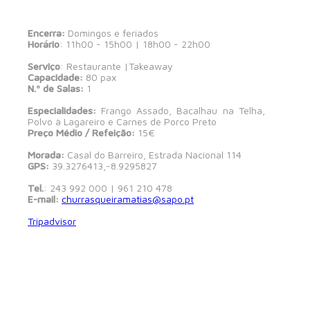
Encerra:
Domingos e feriados
Horário
: 11h00 - 15h00 | 18h00 - 22h00
Serviço
: Restaurante |Takeaway
Capacidade:
80 pax
N.º de Salas:
1
Especialidades:
Frango Assado, Bacalhau na Telha,
Polvo à Lagareiro e Carnes de Porco Preto
Preço Médio / Refeição:
15€
Morada:
Casal do Barreiro, Estrada Nacional 114
GPS:
39.3276413,-8.9295827
Tel.
: 243 992 000 | 961 210 478
E-mail:
churrasqueiramatias@sapo.pt
Tripadvisor