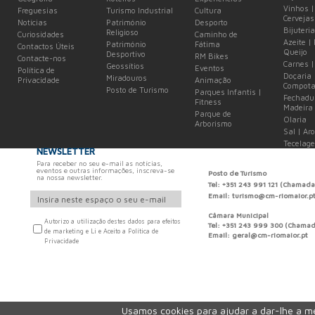
Vinhos |
Freguesias
Turismo Industrial
Cultura
Cervejas
Notícias
Património
Desporto
Bijuteria
Religioso
Curiosidades
Caminho de
Azeite |
Património
Fátima
Contactos Úteis
Queijo
Desportivo
RM Bikes
Contacte-nos
Carnes |
Geossítios
Eventos
Política de
Doçaria 
Miradouros
Privacidade
Animação
Compota
Posto de Turismo
Parques Infantis |
Fechadu
Fitness
Madeira
Parque de
Olaria
Arborismo
Sal | Ar
Tecelag
NEWSLETTER
Para receber no seu e-mail as notícias,
eventos e outras informações, inscreva-se
Posto de Turismo
na nossa newsletter.
Tel: +351 243 991 121 (Chamada
Email: turismo@cm-riomaior.p
Câmara Municipal
Autorizo a utilização destes dados para efeitos
Tel: +351 243 999 300 (Chamada
de marketing e Li e Aceito a Política de
Email: geral@cm-riomaior.pt
Privacidade
Usamos cookies para ajudar a dar-lhe a me