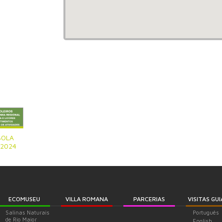
BOLA
 2024
ECOMUSEU
VILLA ROMANA
PARCERIAS
VISITAS GU
Salinas Naturais
Português
de Rio Maior
English