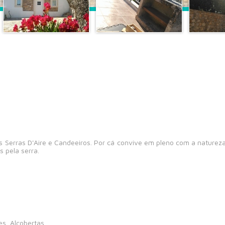
s Serras D'Aire e Candeeiros. Por cá convive em pleno com a naturez
 pela serra.
es, Alcobertas