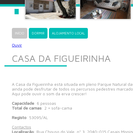
INÍCIO
DORMIR
ALOJAMENTO LOCAL
Ouvir
CASA DA FIGUEIRINHA
A Casa da Figueirinha está situada em pleno Parque Natural da
ainda pode desfrutar de todos os percursos pedestres marcados
Aqui pode ouvir o som da erva crescer!
Capacidade
: 6 pessoas
Total de camas
: 2 + sofá-cama
Registo
: 53095/AL
Contactos
Localização
: Rua Chouso do Vale, nº 3, 2040-015 Casais Moniz