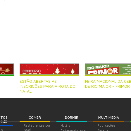
ESTÃO ABERTAS AS
FEIRA NACIONAL DA CE
INSCRIÇÕES PARA A ROTA DO
DE RIO MAIOR - FRIMOR
NATAL
UTOS
COMER
DORMIR
MULTIMÉDIA
NAIS
Restaurantes por
Hotéis
Publicações
Rio
local
Alojamento Local
Galeria