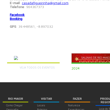
E-mail
:
casadafigueirinha@gmail.com
Telefone
: 964
367373
Facebook
Booking
GPS
: 39.448561, -8.897032
AGENDA
VEJA TODOS OS EVENTOS
+
2024
RIO MAIOR
VISITAR
FAZER
PROD
REGIO
Como Chegar
Locais
Natureza
Loja do 
Geografia
Roteiros
Experiências