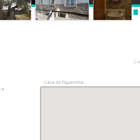
|
m
Casa da Figueirinha
a e