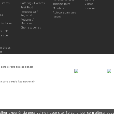
 Licores |
Catering / Eventos
Turismo Rural
Videos
Fast Food
Moinhos
Prémios
Portuguesa /
Autocaravanismo
 Pão |
Regional
Hostel
Petiscos /
 Enchidos
Mariscos
|
Churrasqueiras
s | Mel
ras de
omáticas
em
 para a rede fixa nacional)
t
 para a rede fixa nacional)
lhor experiência possível no nosso site. Se continuar sem alterar su