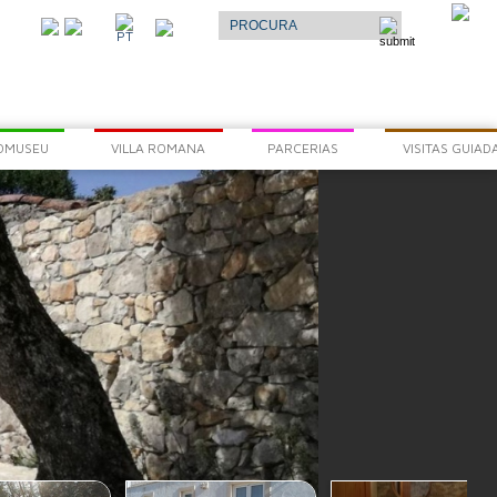
Select Language
▼
O
PT
AR
OMUSEU
VILLA ROMANA
PARCERIAS
VISITAS GUIAD