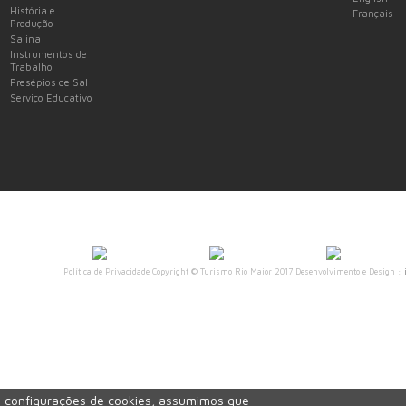
História e
Français
Produção
Salina
Instrumentos de
Trabalho
Presépios de Sal
Serviço Educativo
Política de Privacidade
Copyright © Turismo Rio Maior 2017 Desenvolvimento e Design :
as configurações de cookies, assumimos que