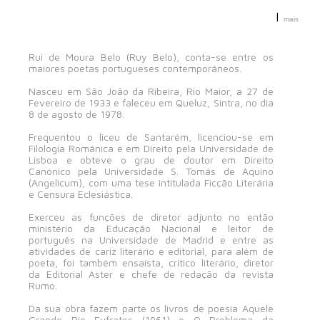
|
mais
Rui de Moura Belo (Ruy Belo), conta-se entre os
maiores poetas portugueses contemporâneos.
Nasceu em São João da Ribeira, Rio Maior, a 27 de
Fevereiro de 1933 e faleceu em Queluz, Sintra, no dia
8 de agosto de 1978.
Frequentou o liceu de Santarém, licenciou-se em
Filologia Românica e em Direito pela Universidade de
Lisboa e obteve o grau de doutor em Direito
Canónico pela Universidade S. Tomás de Aquino
(Angelicum), com uma tese intitulada Ficção Literária
e Censura Eclesiástica.
Exerceu as funções de diretor adjunto no então
ministério da Educação Nacional e leitor de
português na Universidade de Madrid e entre as
atividades de cariz literário e editorial, para além de
poeta, foi também ensaísta, critico literário, diretor
da Editorial Aster e chefe de redação da revista
Rumo.
Da sua obra fazem parte os livros de poesia Aquele
Grande Rio Eufrates (1961) e O Problema da