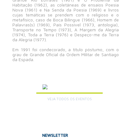
Habitação (1962), as coletâneas de ensaios Poesia
Nova (1961) e Na Senda da Poesia (1969) e livros
cujas temáticas se prendem com o religioso e o
metafísico, caso de Boca Bilingue (1966), Homem de
Palavras(s) (1969), País Possível (1973, antologia),
Transporte no Tempo (1973), A Margem da Alegria
(1974), Toda a Terra (1976) e Despeço-me da Terra
da Alegria (1977).
Em 1991 foi condecorado, a título póstumo, com o
grau de Grande Oficial da Ordem Militar de Santiago
da Espada.
AGENDA
VEJA TODOS OS EVENTOS
+
NEWSLETTER