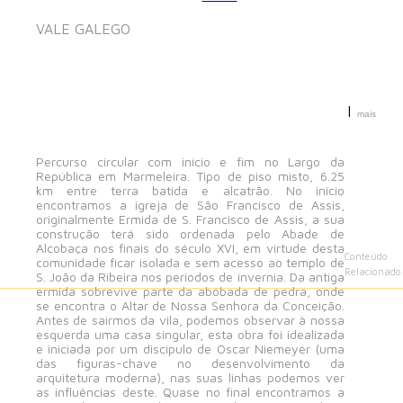
VALE GALEGO
|
mais
Percurso circular com início e fim no Largo da
República em Marmeleira. Tipo de piso misto, 6.25
km entre terra batida e alcatrão. No início
encontramos a igreja de São Francisco de Assis,
originalmente Ermida de S. Francisco de Assis, a sua
construção terá sido ordenada pelo Abade de
Alcobaça nos finais do século XVI, em virtude desta
Conteúdo
comunidade ficar isolada e sem acesso ao templo de
Relacionado
S. João da Ribeira nos períodos de invernia. Da antiga
ermida sobrevive parte da abóbada de pedra, onde
se encontra o Altar de Nossa Senhora da Conceição.
Antes de sairmos da vila, podemos observar à nossa
esquerda uma casa singular, esta obra foi idealizada
e iniciada por um discípulo de Oscar Niemeyer (uma
das figuras-chave no desenvolvimento da
arquitetura moderna), nas suas linhas podemos ver
as influências deste. Quase no final encontramos a