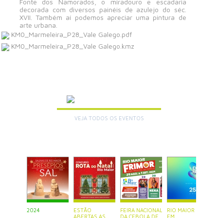
Fonte dos Namorados, o miradouro e escadaria
decorada com diversos painéis de azulejo do séc.
XVII. Também aí podemos apreciar uma pintura de
arte urbana.
KM0_Marmeleira_P28_Vale Galego.pdf
KM0_Marmeleira_P28_Vale Galego.kmz
AGENDA
VEJA TODOS OS EVENTOS
+
2024
ESTÃO
FEIRA NACIONAL
RIO MAIOR ESTÁ
P
ABERTAS AS
DA CEBOLA DE
EM
S