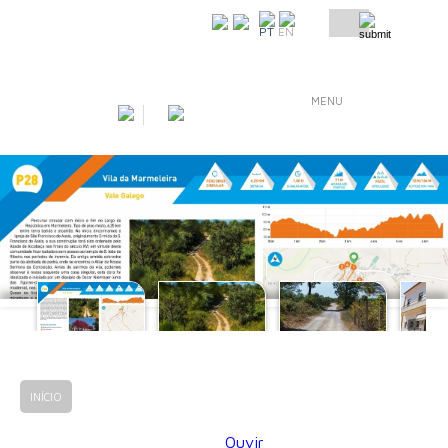
COMO CHEGAR
PT
EN
MENU
INÍCIO
KM ZERO
VILA DA MARMELEIRA
Ouvir