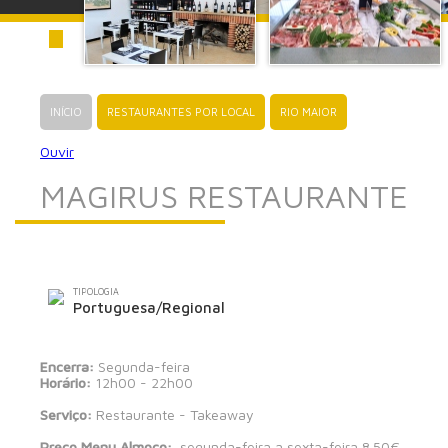
INÍCIO
RESTAURANTES POR LOCAL
RIO MAIOR
Ouvir
MAGIRUS RESTAURANTE
TIPOLOGIA
Portuguesa/Regional
Encerra:
Segunda-feira
Horário:
12h00 - 22h00
Serviço:
Restaurante - Takeaway
Preço Menu Almoço:
segunda-feira a sexta-feira 8.50€