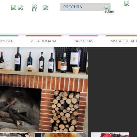
Select Language
▼
O
PT
AR
OMUSEU
VILLA ROMANA
PARCERIAS
VISITAS GUIAD