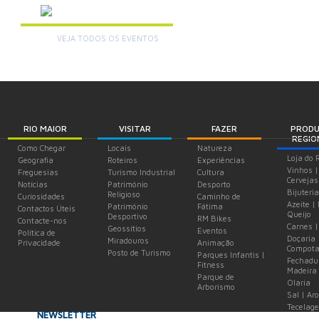
AGENDA
VEJA TODOS OS EVENTOS
+
RIO MAIOR
VISITAR
FAZER
PROD
REGIO
Como Chegar
Locais
Natureza
Loja do 
Geografia
Roteiros
Experiências
Vinhos |
Freguesias
Turismo Industrial
Cultura
Cervejas
Notícias
Património
Desporto
Bijuteria
Religioso
Curiosidades
Caminho de
Azeite |
Património
Fátima
Contactos Úteis
Queijo
Desportivo
RM Bikes
Contacte-nos
Carnes |
Geossítios
Eventos
Política de
Doçaria 
Miradouros
Privacidade
Animação
Compota
Posto de Turismo
Parques Infantis |
Fechadu
Fitness
Madeira
Parque de
Olaria
Arborismo
Sal | Ar
Tecelag
NEWSLETTER