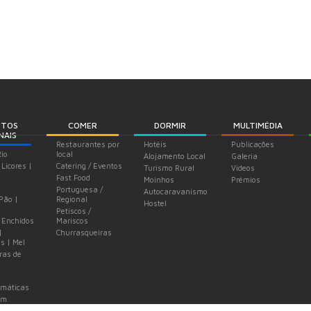
UTOS
COMER
DORMIR
MULTIMÉDIA
NAIS
Restaurantes por
Hotéis
Publicações
Rio
local
Alojamento Local
Galeria
 Licores |
Catering / Eventos
Turismo Rural
Videos
Fast Food
Moinhos
Prémios
Portuguesa /
Autocaravanismo
 Pão |
Regional
Hostel
Petiscos /
 Enchidos
Mariscos
|
Churrasqueiras
s | Mel
ras de
omáticas
em