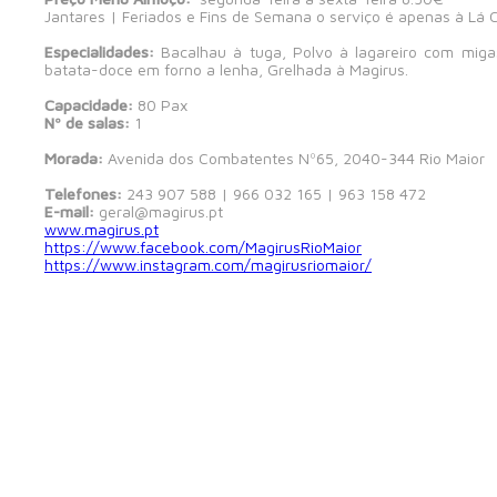
Jantares | Feriados e Fins de Semana o serviço é apenas à Lá 
Especialidades:
Bacalhau à tuga, Polvo à lagareiro com migas
batata-doce em forno a lenha, Grelhada à Magirus.
Capacidade:
80 Pax
Nº de salas:
1
Morada:
Avenida dos Combatentes Nº65, 2040-344 Rio Maior
Telefones:
243 907 588 | 966 032 165 | 963 158 472
E-mail:
geral@magirus.pt
www.magirus.pt
https://www.facebook.com/MagirusRioMaior
https://www.instagram.com/magirusriomaior/