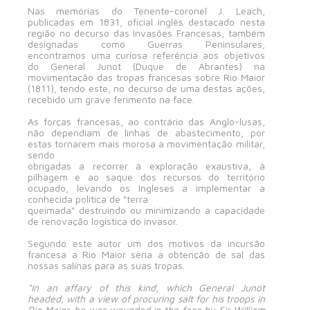
Nas memórias do Tenente-coronel J. Leach,
publicadas em 1831, oficial inglês destacado nesta
região no decurso das Invasões Francesas, também
designadas como Guerras Peninsulares,
encontramos uma curiosa referência aos objetivos
do General Junot (Duque de Abrantes) na
movimentação das tropas francesas sobre Rio Maior
(1811), tendo este, no decurso de uma destas ações,
recebido um grave ferimento na face.
As forças francesas, ao contrário das Anglo-lusas,
não dependiam de linhas de abastecimento, por
estas tornarem mais morosa a movimentação militar,
sendo
obrigadas a recorrer à exploração exaustiva, à
pilhagem e ao saque dos recursos do território
ocupado, levando os Ingleses a implementar a
conhecida política de "terra
queimada" destruindo ou minimizando a capacidade
de renovação logística do invasor.
Segundo este autor um dos motivos da incursão
francesa a Rio Maior seria a obtenção de sal das
nossas salinas para as suas tropas.
"In an affary of this kind, which General Junot
headed, with a view of procuring salt for his troops in
Rio Maior, he was wounded in the face by Sir William