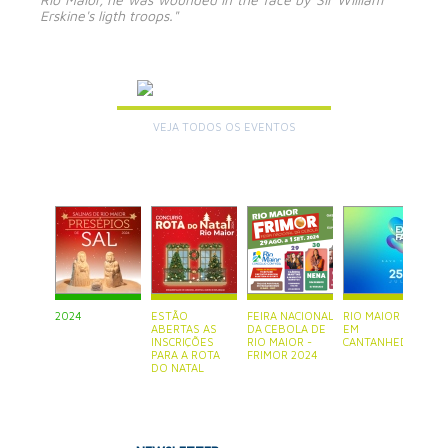
Erskine's ligth troops."
AGENDA
VEJA TODOS OS EVENTOS
+
2024
ESTÃO
FEIRA NACIONAL
RIO MAIOR ESTÁ
P
ABERTAS AS
DA CEBOLA DE
EM
S
INSCRIÇÕES
RIO MAIOR -
CANTANHEDE
PARA A ROTA
FRIMOR 2024
DO NATAL