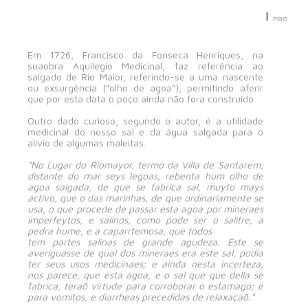
|
mais
Em 1726, Francisco da Fonseca Henriques, na
suaobra Aquilegio Medicinal, faz referência ao
salgado de Rio Maior, referindo-se a uma nascente
ou exsurgência ("olho de agoa"), permitindo aferir
que por esta data o poço ainda não fora construído.
Outro dado curioso, segundo o autor, é a utilidade
medicinal do nosso sal e da água salgada para o
alívio de algumas maleitas.
"No Lugar do Riomayor, termo da Villa de Santarem,
distante do mar seys legoas, rebenta hum olho de
agoa salgada, de que se fabrica sal, muyto mays
activo, que o das marinhas, de que ordinariamente se
usa, o que procede de passar esta agoa por mineraes
imperfeytos, e salinos, como pode ser o salitre, a
pedra hume, e a caparrtemosa, que todos
tem partes salinas de grande agudeza. Este se
averiguasse de qual dos mineraes era este sal, podia
ter seus usos medicinaes; e ainda nesta incerteza,
nos parece, que esta agoa, e o sal que que della se
fabrica, teraõ virtude para corroborar o estamago; e
para vomitos, e diarrheas precedidas de relaxaçaõ."