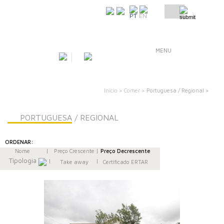
COMO CHEGAR
PT
EN
MENU
Início >
Comer >
Portuguesa / Regional >
PORTUGUESA / REGIONAL
ORDENAR:
Nome
|
Preço Crescente
|
Preço Decrescente
Tipologia
|
|
Take away
Certificado ERTAR