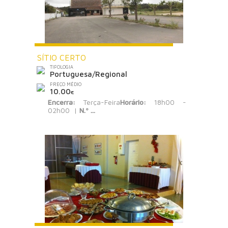
SÍTIO CERTO
TIPOLOGIA
Portuguesa/Regional
PREÇO MÉDIO
10.00
€
Encerra:
Terça-Feira
Horário:
18h00 -
02h00 |
N.º ...