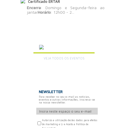
Certificado ERTAR
Encerra
: Domingo e Segunda-feira ao
jantar
Horário
: 12h00 - 2...
AGENDA
VEJA TODOS OS EVENTOS
+
NEWSLETTER
Para receber no seu e-mail as notícias,
eventos e outras informações, inscreva-se
na nossa newsletter.
Autorizo a utilização destes dados para efeitos
de marketing e Li e Aceito a Política de