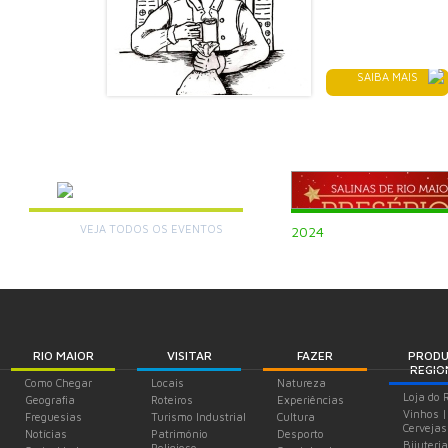
SAIBA MAIS
AGENDA
VEJA TODOS OS EVENTOS
+
2024
RIO MAIOR
VISITAR
FAZER
PROD
REGIO
Como Chegar
Locais
Natureza
Loja do 
Geografia
Roteiros
Experiências
Vinhos |
Freguesias
Turismo Industrial
Cultura
Cervejas
Notícias
Património
Desporto
Bijuteria
Religioso