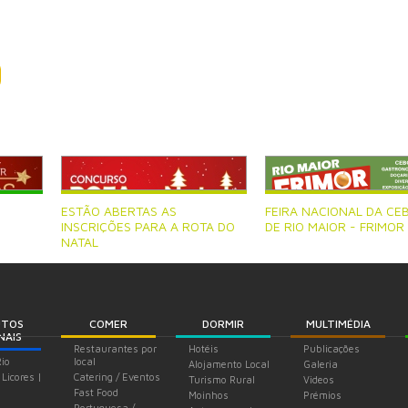
ESTÃO ABERTAS AS
FEIRA NACIONAL DA CE
INSCRIÇÕES PARA A ROTA DO
DE RIO MAIOR - FRIMOR
NATAL
UTOS
COMER
DORMIR
MULTIMÉDIA
NAIS
Restaurantes por
Hotéis
Publicações
Rio
local
Alojamento Local
Galeria
 Licores |
Catering / Eventos
Turismo Rural
Videos
Fast Food
Moinhos
Prémios
Portuguesa /