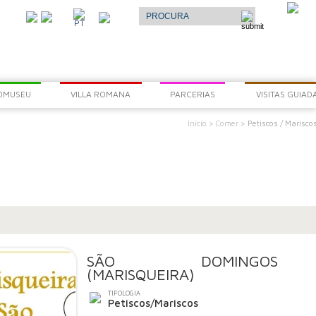
Select Language
▼
O
PT
AR
OMUSEU
VILLA ROMANA
PARCERIAS
VISITAS GUIAD
Início >
Comer >
Petiscos / Marisco
SÃO DOMINGOS
(MARISQUEIRA)
TIPOLOGIA
Petiscos/Mariscos