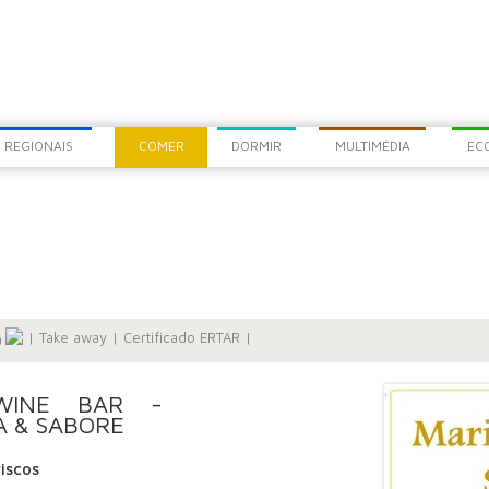
COM
CHEG
 REGIONAIS
COMER
DORMIR
MULTIMÉDIA
EC
|
Take away
|
Certificado ERTAR
|
a
WINE BAR -
A & SABORE
iscos