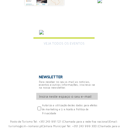
SAIBA MAIS
AGENDA
VEJA TODOS OS EVENTOS
+
NEWSLETTER
Para receber no seu e-mail as notícias,
eventos e outras informações, inscreva-se
na nossa newsletter.
Autorizo a utilização destes dados para efeitos
de marketing e Li e Aceito a Política de
Privacidade
Posto de Turismo Tel: +351 243 991 121 (Chamada para a rede fixa nacional)Email:
turismo@cm-riomaior.ptCâmara Municipal Tel: +351 243 999 300 (Chamada para a