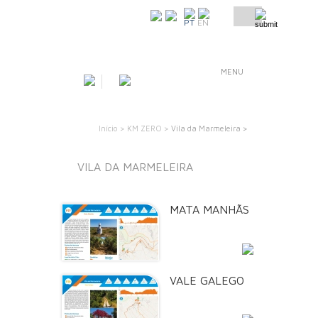
COMO CHEGAR
PT
EN
MENU
Início >
KM ZERO >
Vila da Marmeleira >
VILA DA MARMELEIRA
MATA MANHÃS
SAIBA MAIS
VALE GALEGO