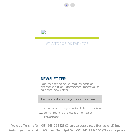
1
2
3
AGENDA
VEJA TODOS OS EVENTOS
+
NEWSLETTER
Para receber no seu e-mail as notícias,
eventos e outras informações, inscreva-se
na nossa newsletter.
Autorizo a utilização destes dados para efeitos
de marketing e Li e Aceito a Política de
Privacidade
Posto de Turismo Tel: +351 243 991 121 (Chamada para a rede fixa nacional)Email:
turismo@cm-riomaior.ptCâmara Municipal Tel: +351 243 999 300 (Chamada para a