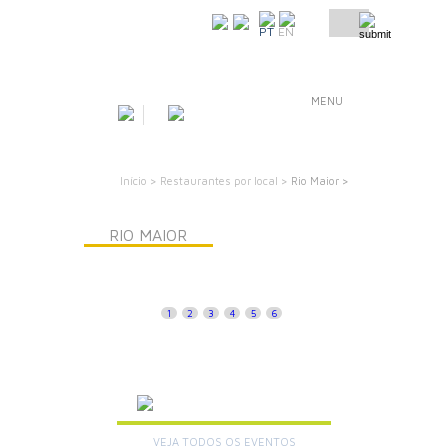
COMO CHEGAR
PT
EN
MENU
Início >
Restaurantes por local >
Rio Maior >
RIO MAIOR
1
2
3
4
5
6
AGENDA
VEJA TODOS OS EVENTOS
+