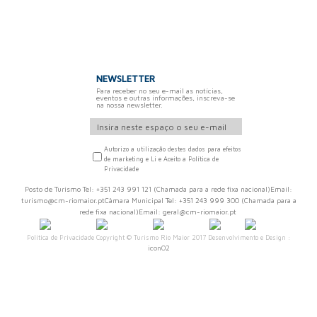
NEWSLETTER
Para receber no seu e-mail as notícias,
eventos e outras informações, inscreva-se
na nossa newsletter.
Autorizo a utilização destes dados para efeitos
de marketing e Li e Aceito a Política de
Privacidade
Posto de Turismo Tel: +351 243 991 121 (Chamada para a rede fixa nacional)Email:
turismo@cm-riomaior.ptCâmara Municipal Tel: +351 243 999 300 (Chamada para a
rede fixa nacional)Email: geral@cm-riomaior.pt
Política de Privacidade
Copyright © Turismo Rio Maior 2017 Desenvolvimento e Design :
iconO2