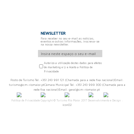
NEWSLETTER
Para receber no seu e-mail as notícias,
eventos e outras informações, inscreva-se
na nossa newsletter.
Autorizo a utilização destes dados para efeitos
de marketing e Li e Aceito a Política de
Privacidade
Posto de Turismo Tel: +351 243 991 121 (Chamada para a rede fixa nacional)Email:
turismo@cm-riomaior.ptCâmara Municipal Tel: +351 243 999 300 (Chamada para a
rede fixa nacional)Email: geral@cm-riomaior.pt
Política de Privacidade
Copyright © Turismo Rio Maior 2017 Desenvolvimento e Design :
iconO2