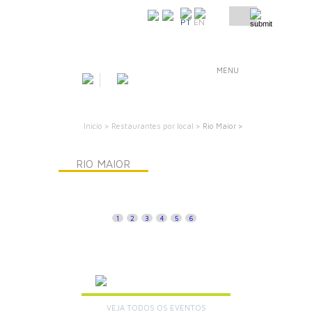
COMO CHEGAR
PT
EN
MENU
Início >
Restaurantes por local >
Rio Maior >
RIO MAIOR
1
2
3
4
5
6
AGENDA
VEJA TODOS OS EVENTOS
+