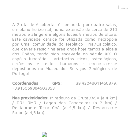
|
mais
A Gruta de Alcobertas é composta por quatro salas,
em plano horizontal, numa extensão de cerca de 210
metros e atinge em alguns locais 9 metros de altura.
Esta cavidade cársica foi utilizada como necrópole
por uma comunidade do Neolítico Final/Calcolítico,
que deveria residir na área onde hoje temos a aldeia
dos Chãos, tendo sido escavada no século XIX. O
espólio funerário - artefactos líticos, osteológicos,
cerâmicos e restos humanos - encontram-se
depositados no Museu dos Serviços Geológicos de
Portugal.
Coordenadas GPS:
39.43048011458379,
-8.915069384603353
Nas proximidades:
Miradouro da Gruta /ASA (a 4 km)
/ PR4 RMR / Lagoa dos Candeeiros (a 2 km) /
Restaurante Terra Chã (a 4,5 km) / Restaurante
Safari (a 4,5 km)
AGENDA