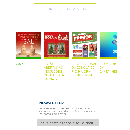
VEJA TODOS OS EVENTOS
+
2024
ESTÃO
FEIRA NACIONAL
RIO MAIOR ESTÁ
P
ABERTAS AS
DA CEBOLA DE
EM
S
INSCRIÇÕES
RIO MAIOR -
CANTANHEDE
PARA A ROTA
FRIMOR 2024
DO NATAL
NEWSLETTER
Para receber no seu e-mail as notícias,
eventos e outras informações, inscreva-se
na nossa newsletter.