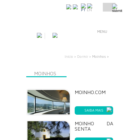
COMO CHEGAR
PT
EN
MENU
Início >
Dormir >
Moinhos >
MOINHOS
MOINHO.COM
SAIBA MAIS
MOINHO DA
SENTA