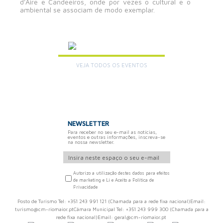
d'Aire e Candeeiros, onde por vezes o cultural e o
ambiental se associam de modo exemplar.
AGENDA
VEJA TODOS OS EVENTOS
+
NEWSLETTER
Para receber no seu e-mail as notícias,
eventos e outras informações, inscreva-se
na nossa newsletter.
Autorizo a utilização destes dados para efeitos
de marketing e Li e Aceito a Política de
Privacidade
Posto de Turismo Tel: +351 243 991 121 (Chamada para a rede fixa nacional)Email:
turismo@cm-riomaior.ptCâmara Municipal Tel: +351 243 999 300 (Chamada para a
rede fixa nacional)Email: geral@cm-riomaior.pt