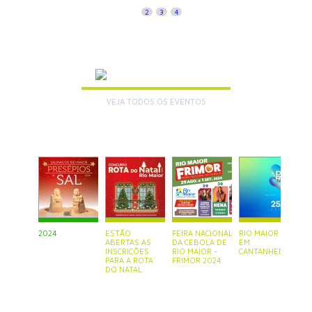
1
2
3
4
AGENDA
VEJA TODOS OS EVENTOS
+
2024
ESTÃO
FEIRA NACIONAL
RIO MAIOR ESTÁ
P
ABERTAS AS
DA CEBOLA DE
EM
S
INSCRIÇÕES
RIO MAIOR -
CANTANHEDE
PARA A ROTA
FRIMOR 2024
DO NATAL