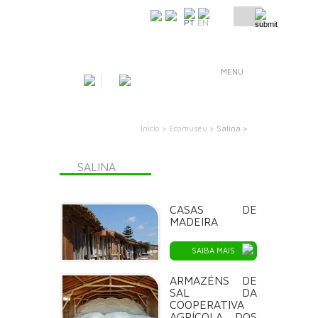
COMO CHEGAR
PT
EN
MENU
Início >
Ecomuseu >
Salina >
SALINA
CASAS DE
MADEIRA
SAIBA MAIS
ARMAZÉNS DE
SAL DA
COOPERATIVA
AGRÍCOLA DOS