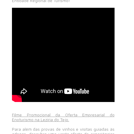
Entidade Regional de Turismo!
Filme Promocional da Oferta Empresarial do
Enoturismo na Lezíria do Tejo.
Para além das provas de vinhos e visitas guiadas às
adegas, descubra uma vasta oferta de experiências