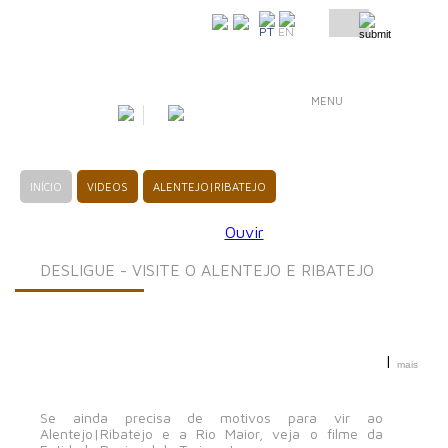
COMO CHEGAR
PT
EN
MENU
INÍCIO
VIDEOS
ALENTEJO|RIBATEJO
Ouvir
DESLIGUE - VISITE O ALENTEJO E RIBATEJO
|
mais
Se ainda precisa de motivos para vir ao
Alentejo|Ribatejo e a Rio Maior, veja o filme da