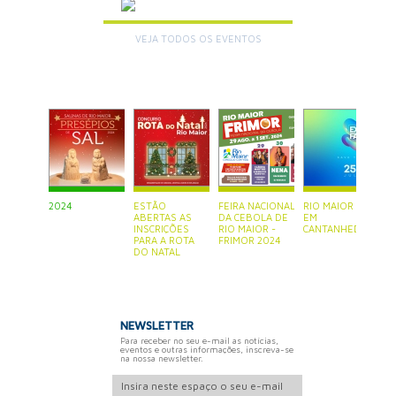
VEJA TODOS OS EVENTOS
+
2024
ESTÃO
FEIRA NACIONAL
RIO MAIOR ESTÁ
P
ABERTAS AS
DA CEBOLA DE
EM
S
INSCRIÇÕES
RIO MAIOR -
CANTANHEDE
PARA A ROTA
FRIMOR 2024
DO NATAL
NEWSLETTER
Para receber no seu e-mail as notícias,
eventos e outras informações, inscreva-se
na nossa newsletter.