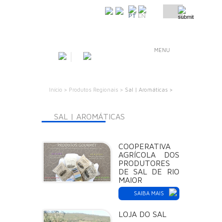
COMO CHEGAR
PT
EN
MENU
Início >
Produtos Regionais >
Sal | Aromáticas >
SAL | AROMÁTICAS
COOPERATIVA
AGRÍCOLA DOS
PRODUTORES
DE SAL DE RIO
MAIOR
SAIBA MAIS
LOJA DO SAL