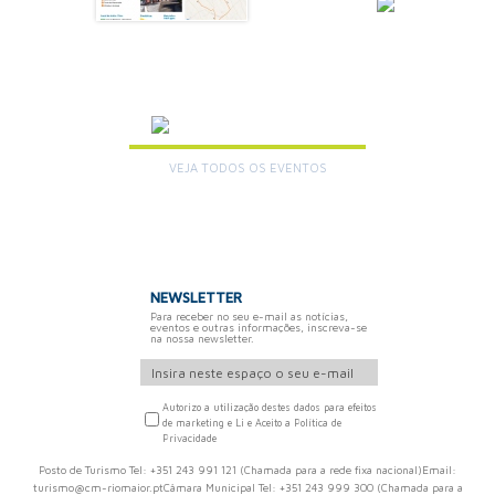
SAIBA MAIS
AGENDA
VEJA TODOS OS EVENTOS
+
NEWSLETTER
Para receber no seu e-mail as notícias,
eventos e outras informações, inscreva-se
na nossa newsletter.
Autorizo a utilização destes dados para efeitos
de marketing e Li e Aceito a Política de
Privacidade
Posto de Turismo Tel: +351 243 991 121 (Chamada para a rede fixa nacional)Email:
turismo@cm-riomaior.ptCâmara Municipal Tel: +351 243 999 300 (Chamada para a