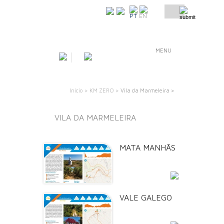
COMO CHEGAR
PT
EN
MENU
Início >
KM ZERO >
Vila da Marmeleira >
VILA DA MARMELEIRA
MATA MANHÃS
SAIBA MAIS
VALE GALEGO