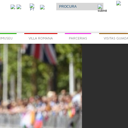
Select Language
▼
O
PT
AR
OMUSEU
VILLA ROMANA
PARCERIAS
VISITAS GUIAD