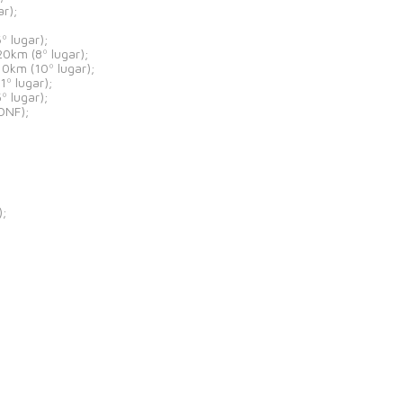
r);
 lugar);
20km (8º lugar);
10km (10º lugar);
º lugar);
 lugar);
DNF);
);