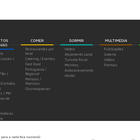
UTOS
COMER
DORMIR
MULTIMÉDIA
NAIS
Restaurantes por
Hotéis
Publicações
Rio
local
Alojamento Local
Galeria
 Licores |
Catering / Eventos
Turismo Rural
Videos
Fast Food
Moinhos
Prémios
Portuguesa /
Autocaravanismo
 Pão |
Regional
Hostel
Petiscos /
 Enchidos
Mariscos
|
Churrasqueiras
s | Mel
ras de
omáticas
em
 para a rede fixa nacional)