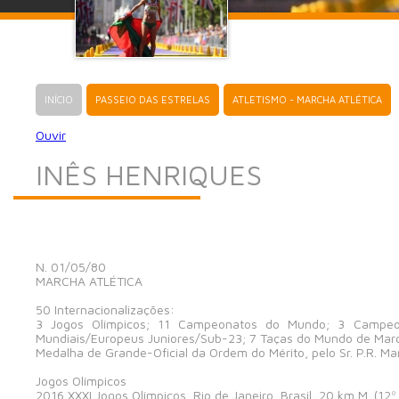
INÍCIO
PASSEIO DAS ESTRELAS
ATLETISMO - MARCHA ATLÉTICA
Ouvir
INÊS HENRIQUES
N. 01/05/80
MARCHA ATLÉTICA
50 Internacionalizações:
3 Jogos Olímpicos; 11 Campeonatos do Mundo; 3 Campe
Mundiais/Europeus Juniores/Sub-23; 7 Taças do Mundo de Mar
Medalha de Grande-Oficial da Ordem do Mérito, pelo Sr. P.R. Ma
Jogos Olímpicos
2016 XXXI Jogos Olímpicos, Rio de Janeiro, Brasil, 20 km M. (12º 