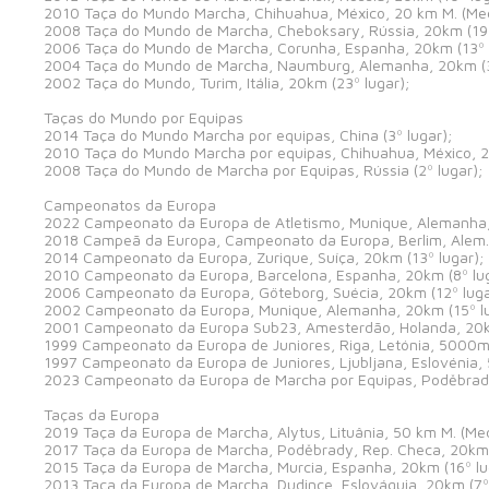
2010 Taça do Mundo Marcha, Chihuahua, México, 20 km M. (Me
2008 Taça do Mundo de Marcha, Cheboksary, Rússia, 20km (19º
2006 Taça do Mundo de Marcha, Corunha, Espanha, 20km (13º l
2004 Taça do Mundo de Marcha, Naumburg, Alemanha, 20km (3
2002 Taça do Mundo, Turim, Itália, 20km (23º lugar);
Taças do Mundo por Equipas
2014 Taça do Mundo Marcha por equipas, China (3º lugar);
2010 Taça do Mundo Marcha por equipas, Chihuahua, México, 20
2008 Taça do Mundo de Marcha por Equipas, Rússia (2º lugar);
Campeonatos da Europa
2022 Campeonato da Europa de Atletismo, Munique, Alemanha, 
2018 Campeã da Europa, Campeonato da Europa, Berlim, Alem.,
2014 Campeonato da Europa, Zurique, Suíça, 20km (13º lugar);
2010 Campeonato da Europa, Barcelona, Espanha, 20km (8º lug
2006 Campeonato da Europa, Göteborg, Suécia, 20km (12º luga
2002 Campeonato da Europa, Munique, Alemanha, 20km (15º lu
2001 Campeonato da Europa Sub23, Amesterdão, Holanda, 20km
1999 Campeonato da Europa de Juniores, Riga, Letónia, 5000m 
1997 Campeonato da Europa de Juniores, Ljubljana, Eslovénia, 
2023 Campeonato da Europa de Marcha por Equipas, Poděbrady,
Taças da Europa
2019 Taça da Europa de Marcha, Alytus, Lituânia, 50 km M. (Me
2017 Taça da Europa de Marcha, Poděbrady, Rep. Checa, 20km
2015 Taça da Europa de Marcha, Murcia, Espanha, 20km (16º lu
2013 Taça da Europa de Marcha, Dudince, Eslováquia, 20km (7º 