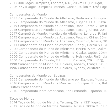
2012 XXX Jogos Olímpicos, Londres, R.U., 20 km M. (12º lugar);
2004 XXVIII Jogos Olímpicos, Atenas, Grécia, 20 km M. (25º Luga
Campeonatos do Mundo
2023 Campeonato do Mundo de Atletismo, Budapeste, Hungria 
2022 Campeonato do Mundo de Atletismo, Eugene, EUA, 35km (1
2019 Campeonato do Mundo de Atletismo, Doha, Catar, 20km (
2018 Campeonato do Mundo de Atletismo, Taicang, China, 20k
2017 Campeã do Mundo, Mundiais de Atletismo, Londres, R. Un
2015 Campeonato do Mundo de Atletismo, Pequim, China, 20km 
2013 Campeonato do Mundo de Atletismo, Moscovo, Rússia, 20k
2011 Campeonato do Mundo de Atletismo, Daegu, Coreia Sul, 20
2009 Campeonato do Mundo de Atletismo, Berlim, Alem., 20km (
2007 Campeonato do Mundo de Atletismo, Osaka, Japão, 20km M
2005 Campeonato do Mundo de Atletismo, Helsínquia, Finlândia,
2001 Campeonato do Mundo, Edmonton, Canadá, 20km (DQ);
1998 Campeonato do Mundo de Juniores, Annecy, França, 5000
1996 Campeonato do Mundo de Juniores, Sydney, Austrália, 50
Campeonatos do Mundo por Equipas
2022 Campeonato do Mundo de Atletismo por Equipas, Muscat
2016 Campeonato do Mundo de Marcha por Equipas, Roma, Itália
Outros Campeonatos
2010 Campeonato Ibero Americano, San Fernando, Espanha, 1
Taças do Mundo
2014 Taça do Mundo de Marcha, Taicang, China, (22º lugar);
2012 Taça do Mundo de Marcha, Saransk, Rússia, 20km (10º lug