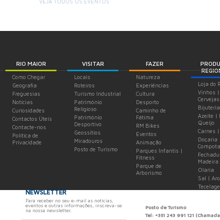
VEJA TODOS OS EVENTOS
+
RIO MAIOR
VISITAR
FAZER
PROD
REGIO
Como Chegar
Locais
Natureza
Loja do 
Geografia
Roteiros
Experiências
Vinhos |
Freguesias
Turismo Industrial
Cultura
Cervejas
Notícias
Património
Desporto
Bijuteria
Religioso
Curiosidades
Caminho de
Azeite |
Património
Fátima
Contactos Úteis
Queijo
Desportivo
RM Bikes
Contacte-nos
Carnes |
Geossítios
Eventos
Política de
Doçaria 
Miradouros
Privacidade
Animação
Compota
Posto de Turismo
Parques Infantis |
Fechadu
Fitness
Madeira
Parque de
Olaria
Arborismo
Sal | Ar
Tecelag
NEWSLETTER
Para receber no seu e-mail as notícias,
eventos e outras informações, inscreva-se
Posto de Turismo
na nossa newsletter.
Tel: +351 243 991 121 (Chamada