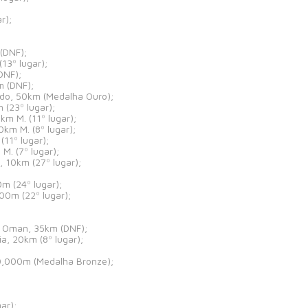
r);
(DNF);
3º lugar);
DNF);
m (DNF);
ido, 50km (Medalha Ouro);
(23º lugar);
m M. (11º lugar);
km M. (8º lugar);
11º lugar);
. (7º lugar);
 10km (27º lugar);
m (24º lugar);
00m (22º lugar);
, Oman, 35km (DNF);
, 20km (8º lugar);
0,000m (Medalha Bronze);
ar);