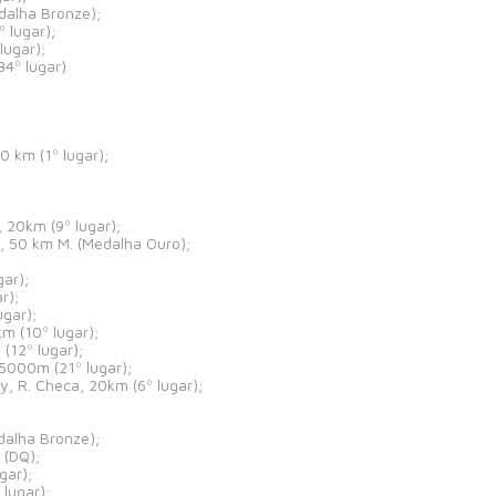
dalha Bronze);
 lugar);
ugar);
4º lugar)
 km (1º lugar);
20km (9º lugar);
 50 km M. (Medalha Ouro);
ar);
r);
gar);
 (10º lugar);
(12º lugar);
5000m (21º lugar);
 R. Checa, 20km (6º lugar);
dalha Bronze);
 (DQ);
gar);
lugar);