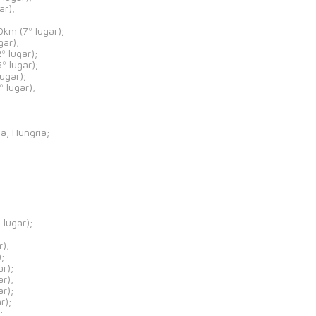
ar);
km (7º lugar);
gar);
 lugar);
º lugar);
ugar);
 lugar);
a, Hungria;
 lugar);
r);
;
r);
r);
r);
r);
;