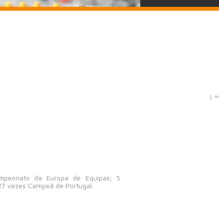
|
m
mpeonato da Europa de Equipas; 5
27 vezes Campeã de Portugal.