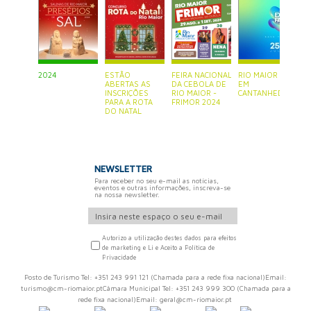
2024
ESTÃO
FEIRA NACIONAL
RIO MAIOR ESTÁ
P
ABERTAS AS
DA CEBOLA DE
EM
S
INSCRIÇÕES
RIO MAIOR -
CANTANHEDE
PARA A ROTA
FRIMOR 2024
DO NATAL
NEWSLETTER
Para receber no seu e-mail as notícias,
eventos e outras informações, inscreva-se
na nossa newsletter.
Autorizo a utilização destes dados para efeitos
de marketing e Li e Aceito a Política de
Privacidade
Posto de Turismo Tel: +351 243 991 121 (Chamada para a rede fixa nacional)Email:
turismo@cm-riomaior.ptCâmara Municipal Tel: +351 243 999 300 (Chamada para a
rede fixa nacional)Email: geral@cm-riomaior.pt