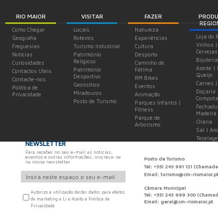
RIO MAIOR
VISITAR
FAZER
PROD
REGIO
Como Chegar
Locais
Natureza
Loja do 
Geografia
Roteiros
Experiências
Vinhos |
Freguesias
Turismo Industrial
Cultura
Cervejas
Notícias
Património
Desporto
Bijuteria
Religioso
Curiosidades
Caminho de
Azeite |
Património
Fátima
Contactos Úteis
Queijo
Desportivo
RM Bikes
Contacte-nos
Carnes |
Geossítios
Eventos
Política de
Doçaria 
Miradouros
Privacidade
Animação
Compota
Posto de Turismo
Parques Infantis |
Fechadu
Fitness
Madeira
Parque de
Olaria
Arborismo
Sal | Ar
Tecelag
NEWSLETTER
Para receber no seu e-mail as notícias,
eventos e outras informações, inscreva-se
Posto de Turismo
na nossa newsletter.
Tel: +351 243 991 121 (Chamada
Email: turismo@cm-riomaior.p
Câmara Municipal
Autorizo a utilização destes dados para efeitos
Tel: +351 243 999 300 (Chamada
de marketing e Li e Aceito a Política de
Email: geral@cm-riomaior.pt
Privacidade