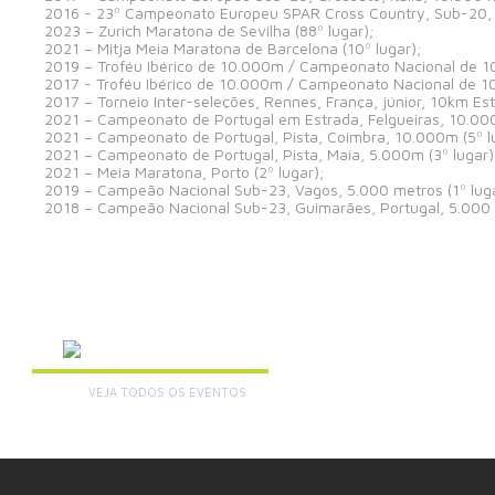
2016 - 23º Campeonato Europeu SPAR Cross Country, Sub-20, Chi
2023 – Zurich Maratona de Sevilha (88º lugar);
2021 – Mitja Meia Maratona de Barcelona (10º lugar);
2019 – Troféu Ibérico de 10.000m / Campeonato Nacional de 10
2017 - Troféu Ibérico de 10.000m / Campeonato Nacional de 10
2017 – Torneio Inter-seleções, Rennes, França, júnior, 10km Es
2021 – Campeonato de Portugal em Estrada, Felgueiras, 10.000
2021 – Campeonato de Portugal, Pista, Coimbra, 10.000m (5º l
2021 – Campeonato de Portugal, Pista, Maia, 5.000m (3º lugar)
2021 – Meia Maratona, Porto (2º lugar);
2019 – Campeão Nacional Sub-23, Vagos, 5.000 metros (1º luga
2018 – Campeão Nacional Sub-23, Guimarães, Portugal, 5.000 m
AGENDA
VEJA TODOS OS EVENTOS
+