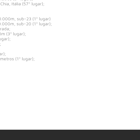
a, Itália (57º lugar);
.000m, sub-23 (1º lugar)
.000m, sub-20 (1º lugar);
trada;
m (3º lugar);
ugar);
;
r);
etros (1º lugar);