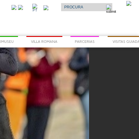
Select Language
▼
O
PT
AR
OMUSEU
VILLA ROMANA
PARCERIAS
VISITAS GUIAD