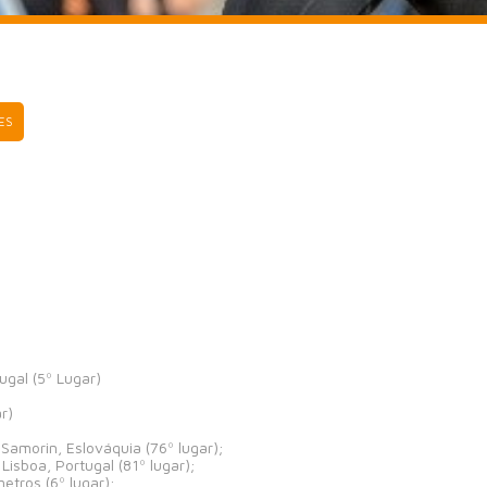
ES
gal (5º Lugar)
r)
amorin, Eslováquia (76º lugar);
sboa, Portugal (81º lugar);
tros (6º lugar);