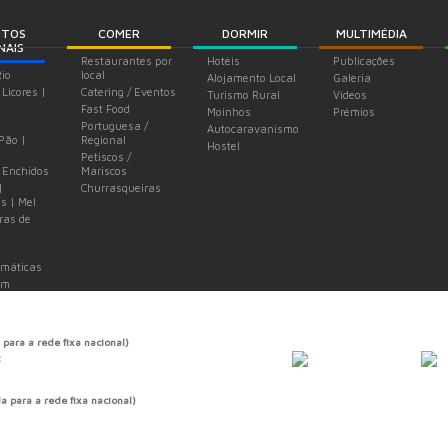
UTOS
COMER
DORMIR
MULTIMÉDIA
NAIS
Restaurantes por
Hotéis
Publicações
Rio
local
Alojamento Local
Galeria
 Licores |
Catering / Eventos
Turismo Rural
Videos
Fast Food
Moinhos
Prémios
Portuguesa /
Autocaravanismo
 Pão |
Regional
Hostel
Petiscos /
 Enchidos
Mariscos
|
Churrasqueiras
s | Mel
ras de
omáticas
em
 para a rede fixa nacional)
t
 para a rede fixa nacional)