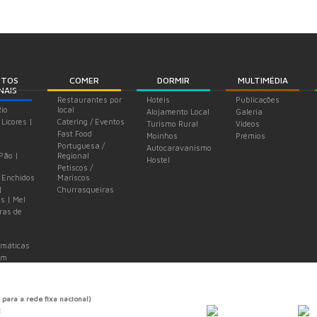
UTOS
COMER
DORMIR
MULTIMÉDIA
NAIS
Restaurantes por
Hotéis
Publicações
Rio
local
Alojamento Local
Galeria
 Licores |
Catering / Eventos
Turismo Rural
Videos
Fast Food
Moinhos
Prémios
Portuguesa /
Autocaravanismo
 Pão |
Regional
Hostel
Petiscos /
 Enchidos
Mariscos
|
Churrasqueiras
s | Mel
ras de
omáticas
em
 para a rede fixa nacional)
t