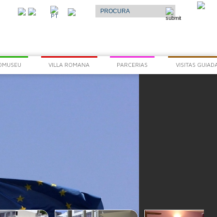
Select Language
▼
O
PT
AR
OMUSEU
VILLA ROMANA
PARCERIAS
VISITAS GUIAD