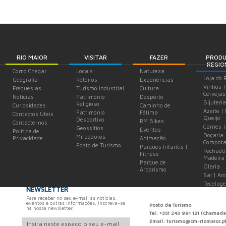
RIO MAIOR
VISITAR
FAZER
PROD
REGIO
Como Chegar
Locais
Natureza
Loja do 
Geografia
Roteiros
Experiências
Vinhos |
Freguesias
Turismo Industrial
Cultura
Cervejas
Notícias
Património
Desporto
Bijuteria
Religioso
Curiosidades
Caminho de
Azeite |
Património
Fátima
Contactos Úteis
Queijo
Desportivo
RM Bikes
Contacte-nos
Carnes |
Geossítios
Eventos
Política de
Doçaria 
Miradouros
Privacidade
Animação
Compota
Posto de Turismo
Parques Infantis |
Fechadu
Fitness
Madeira
Parque de
Olaria
Arborismo
Sal | Ar
Tecelag
NEWSLETTER
Para receber no seu e-mail as notícias,
eventos e outras informações, inscreva-se
Posto de Turismo
na nossa newsletter.
Tel: +351 243 991 121 (Chamada
Email: turismo@cm-riomaior.p