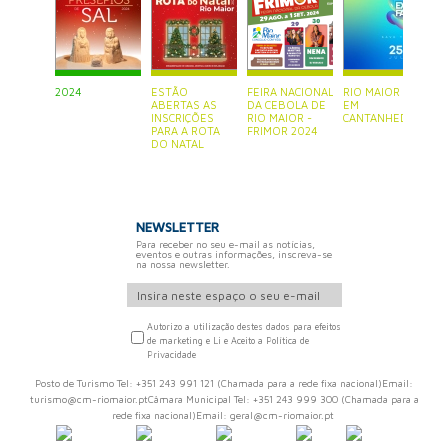
2024
ESTÃO
FEIRA NACIONAL
RIO MAIOR ESTÁ
P
ABERTAS AS
DA CEBOLA DE
EM
S
INSCRIÇÕES
RIO MAIOR -
CANTANHEDE
PARA A ROTA
FRIMOR 2024
DO NATAL
NEWSLETTER
Para receber no seu e-mail as notícias,
eventos e outras informações, inscreva-se
na nossa newsletter.
Autorizo a utilização destes dados para efeitos
de marketing e Li e Aceito a Política de
Privacidade
Posto de Turismo Tel: +351 243 991 121 (Chamada para a rede fixa nacional)Email:
turismo@cm-riomaior.ptCâmara Municipal Tel: +351 243 999 300 (Chamada para a
rede fixa nacional)Email: geral@cm-riomaior.pt