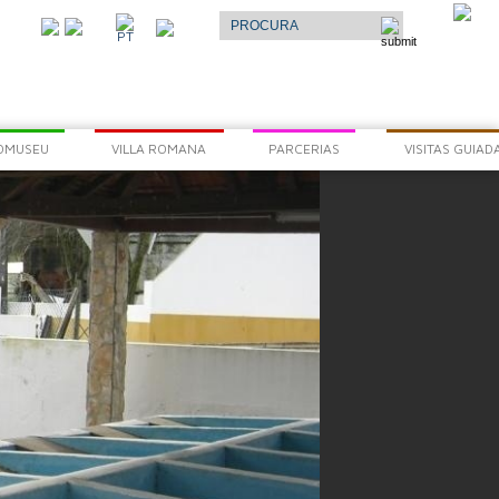
Select Language
▼
O
PT
AR
OMUSEU
VILLA ROMANA
PARCERIAS
VISITAS GUIAD