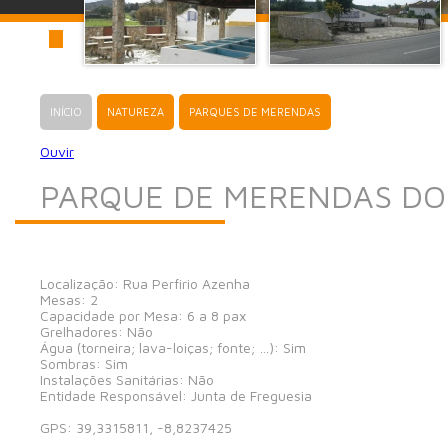
INÍCIO
NATUREZA
PARQUES DE MERENDAS
Ouvir
PARQUE DE MERENDAS DO
Localização: Rua Perfirio Azenha
Mesas: 2
Capacidade por Mesa: 6 a 8 pax
Grelhadores: Não
Água (torneira; lava-loiças; fonte; …): Sim
Sombras: Sim
Instalações Sanitárias: Não
Entidade Responsável: Junta de Freguesia
GPS: 39,3315811, -8,8237425