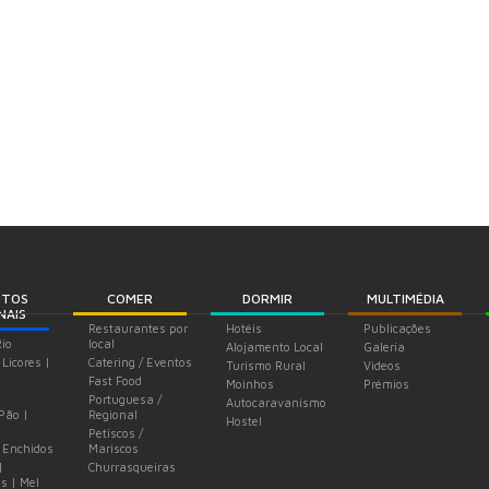
UTOS
COMER
DORMIR
MULTIMÉDIA
NAIS
Restaurantes por
Hotéis
Publicações
Rio
local
Alojamento Local
Galeria
 Licores |
Catering / Eventos
Turismo Rural
Videos
Fast Food
Moinhos
Prémios
Portuguesa /
Autocaravanismo
 Pão |
Regional
Hostel
Petiscos /
 Enchidos
Mariscos
|
Churrasqueiras
s | Mel