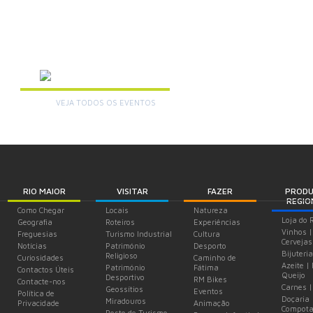
AGENDA
VEJA TODOS OS EVENTOS
+
RIO MAIOR
VISITAR
FAZER
PROD
REGIO
Como Chegar
Locais
Natureza
Loja do 
Geografia
Roteiros
Experiências
Vinhos |
Freguesias
Turismo Industrial
Cultura
Cervejas
Notícias
Património
Desporto
Bijuteria
Religioso
Curiosidades
Caminho de
Azeite |
Património
Fátima
Contactos Úteis
Queijo
Desportivo
RM Bikes
Contacte-nos
Carnes |
Geossítios
Eventos
Política de
Doçaria 
Miradouros
Privacidade
Animação
Compota
Posto de Turismo