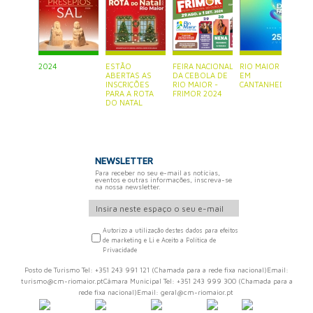
2024
ESTÃO
FEIRA NACIONAL
RIO MAIOR ESTÁ
P
ABERTAS AS
DA CEBOLA DE
EM
S
INSCRIÇÕES
RIO MAIOR -
CANTANHEDE
PARA A ROTA
FRIMOR 2024
DO NATAL
NEWSLETTER
Para receber no seu e-mail as notícias,
eventos e outras informações, inscreva-se
na nossa newsletter.
Autorizo a utilização destes dados para efeitos
de marketing e Li e Aceito a Política de
Privacidade
Posto de Turismo Tel: +351 243 991 121 (Chamada para a rede fixa nacional)Email:
turismo@cm-riomaior.ptCâmara Municipal Tel: +351 243 999 300 (Chamada para a
rede fixa nacional)Email: geral@cm-riomaior.pt