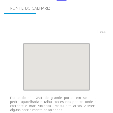
PONTE DO CALHARIZ
|
mais
Ponte do Calhariz
Ponte do séc. XVIII de grande porte, em sela, de
pedra aparelhada e talha-mares nos pontos onde a
corrente é mais violenta. Possui oito arcos visíveis,
alguns parcialmente assoreados.