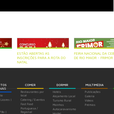
ESTÃO ABERTAS AS
FEIRA NACIONAL DA CE
INSCRIÇÕES PARA A ROTA DO
DE RIO MAIOR - FRIMOR
NATAL
UTOS
COMER
DORMIR
MULTIMÉDIA
NAIS
Restaurantes por
Hotéis
Publicações
Rio
local
Alojamento Local
Galeria
 Licores |
Catering / Eventos
Turismo Rural
Videos
Fast Food
Moinhos
Prémios
Portuguesa /
Autocaravanismo
 Pão |
Regional
Hostel