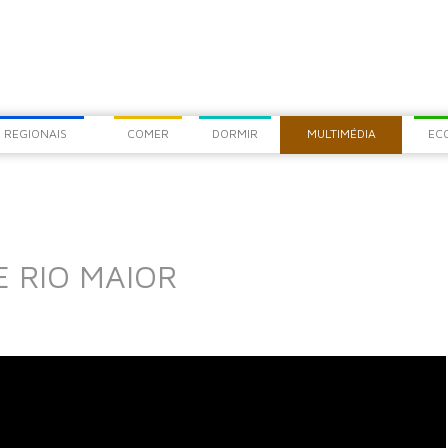
COM
CHEG
 REGIONAIS
COMER
DORMIR
MULTIMÉDIA
EC
 RIO MAIOR