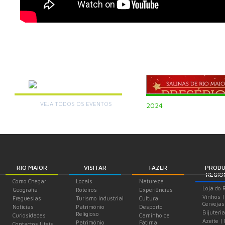
AGENDA
VEJA TODOS OS EVENTOS
+
2024
RIO MAIOR
VISITAR
FAZER
PROD
REGIO
Como Chegar
Locais
Natureza
Loja do 
Geografia
Roteiros
Experiências
Vinhos |
Freguesias
Turismo Industrial
Cultura
Cervejas
Notícias
Património
Desporto
Bijuteria
Religioso
Curiosidades
Caminho de
Azeite |
Património
Fátima
Contactos Úteis