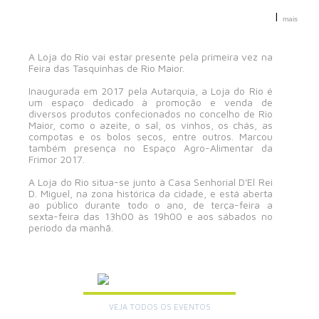
|
mais
A Loja do Rio vai estar presente pela primeira vez na
Feira das Tasquinhas de Rio Maior.
Inaugurada em 2017 pela Autarquia, a Loja do Rio é
um espaço dedicado à promoção e venda de
diversos produtos confecionados no concelho de Rio
Maior, como o azeite, o sal, os vinhos, os chás, as
compotas e os bolos secos, entre outros. Marcou
também presença no Espaço Agro-Alimentar da
Frimor 2017.
A Loja do Rio situa-se junto à Casa Senhorial D'El Rei
D. Miguel, na zona histórica da cidade, e está aberta
ao público durante todo o ano, de terça-feira a
sexta-feira das 13h00 às 19h00 e aos sábados no
período da manhã.
AGENDA
VEJA TODOS OS EVENTOS
+