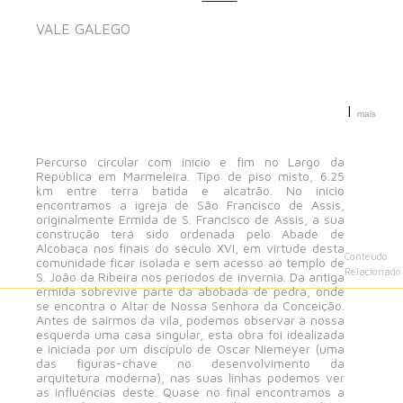
VALE GALEGO
|
mais
Percurso circular com início e fim no Largo da
República em Marmeleira. Tipo de piso misto, 6.25
km entre terra batida e alcatrão. No início
encontramos a igreja de São Francisco de Assis,
originalmente Ermida de S. Francisco de Assis, a sua
construção terá sido ordenada pelo Abade de
Alcobaça nos finais do século XVI, em virtude desta
Conteúdo
comunidade ficar isolada e sem acesso ao templo de
Relacionado
S. João da Ribeira nos períodos de invernia. Da antiga
ermida sobrevive parte da abóbada de pedra, onde
se encontra o Altar de Nossa Senhora da Conceição.
Antes de sairmos da vila, podemos observar à nossa
esquerda uma casa singular, esta obra foi idealizada
e iniciada por um discípulo de Oscar Niemeyer (uma
das figuras-chave no desenvolvimento da
arquitetura moderna), nas suas linhas podemos ver
as influências deste. Quase no final encontramos a