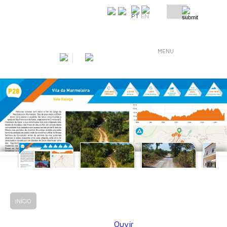
COMO CHEGAR
PT
EN
MENU
INÍCIO
KM ZERO
VILA DA MARMELEIRA
Ouvir