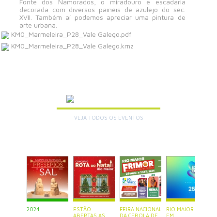
Fonte dos Namorados, o miradouro e escadaria
decorada com diversos painéis de azulejo do séc.
XVII. Também aí podemos apreciar uma pintura de
arte urbana.
KM0_Marmeleira_P28_Vale Galego.pdf
KM0_Marmeleira_P28_Vale Galego.kmz
AGENDA
VEJA TODOS OS EVENTOS
+
2024
ESTÃO
FEIRA NACIONAL
RIO MAIOR ESTÁ
P
ABERTAS AS
DA CEBOLA DE
EM
S