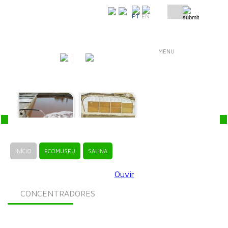
COMO CHEGAR
PT
EN
MENU
INÍCIO
ECOMUSEU
SALINA
Ouvir
CONCENTRADORES