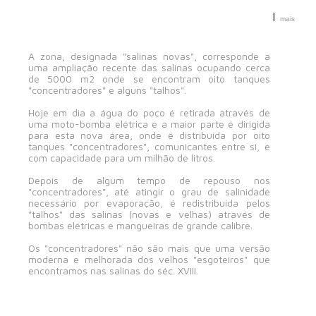
|
mais
A zona, designada "salinas novas", corresponde a
uma ampliação recente das salinas ocupando cerca
de 5000 m2 onde se encontram oito tanques
"concentradores" e alguns "talhos".
Hoje em dia a água do poço é retirada através de
uma moto-bomba elétrica e a maior parte é dirigida
para esta nova área, onde é distribuída por oito
tanques "concentradores", comunicantes entre si, e
com capacidade para um milhão de litros.
Depois de algum tempo de repouso nos
"concentradores", até atingir o grau de salinidade
necessário por evaporação, é redistribuída pelos
"talhos" das salinas (novas e velhas) através de
bombas elétricas e mangueiras de grande calibre.
Os "concentradores" não são mais que uma versão
moderna e melhorada dos velhos "esgoteiros" que
encontramos nas salinas do séc. XVIII.