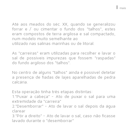
|
mais
Até aos meados do séc. XX, quando se generalizou
forrar e / ou cimentar o fundo dos "talhos", estes
eram compostos de terra argilosa e sal compactado,
num modelo muito semelhante ao
utilizado nas salinas marinhas ou de litoral.
As "carreiras" eram utilizadas para recolher e lavar o
sal de possíveis impurezas que fossem "raspadas"
do fundo argiloso dos "talhos".
No centro de alguns "talhos" ainda é possível detetar
a presença de fiadas de lajes aparelhadas de pedra
calcária.
Esta operação tinha três etapas distintas:
1."Puxar a cabeça" - Ato de puxar o sal para uma
extremidade da "carreira"
2."Desemborrar" - Ato de lavar o sal depois da água
clarear
3."Pôr a direito" - Ato de lavar o sal, caso não ficasse
lavado durante o "desemborrar"