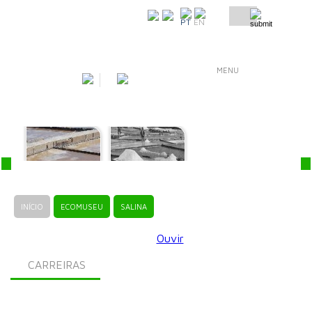
COMO CHEGAR
PT
EN
MENU
INÍCIO
ECOMUSEU
SALINA
Ouvir
CARREIRAS