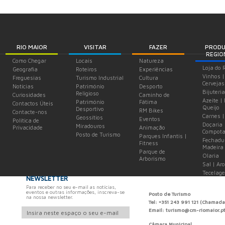
RIO MAIOR
VISITAR
FAZER
PROD
REGIO
Como Chegar
Locais
Natureza
Loja do 
Geografia
Roteiros
Experiências
Vinhos |
Freguesias
Turismo Industrial
Cultura
Cervejas
Notícias
Património
Desporto
Bijuteria
Religioso
Curiosidades
Caminho de
Azeite |
Património
Fátima
Contactos Úteis
Queijo
Desportivo
RM Bikes
Contacte-nos
Carnes |
Geossítios
Eventos
Política de
Doçaria 
Miradouros
Privacidade
Animação
Compota
Posto de Turismo
Parques Infantis |
Fechadu
Fitness
Madeira
Parque de
Olaria
Arborismo
Sal | Ar
Tecelag
NEWSLETTER
Para receber no seu e-mail as notícias,
eventos e outras informações, inscreva-se
Posto de Turismo
na nossa newsletter.
Tel: +351 243 991 121 (Chamada
Email: turismo@cm-riomaior.p
Câmara Municipal