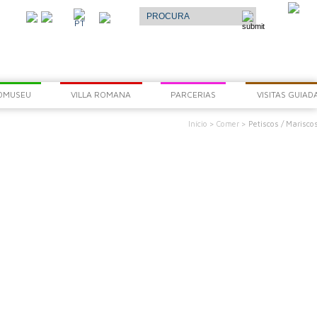
Select Language
▼
O
PT
AR
OMUSEU
VILLA ROMANA
PARCERIAS
VISITAS GUIAD
Início >
Comer >
Petiscos / Marisco