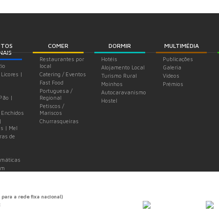
UTOS
COMER
DORMIR
MULTIMÉDIA
NAIS
Restaurantes por
Hotéis
Publicações
Rio
local
Alojamento Local
Galeria
 Licores |
Catering / Eventos
Turismo Rural
Videos
Fast Food
Moinhos
Prémios
Portuguesa /
Autocaravanismo
 Pão |
Regional
Hostel
Petiscos /
 Enchidos
Mariscos
|
Churrasqueiras
s | Mel
ras de
omáticas
em
 para a rede fixa nacional)
t