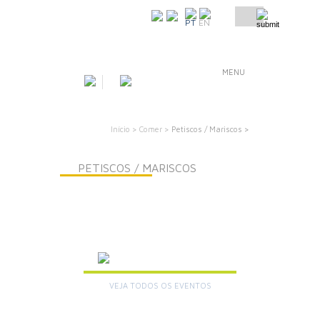
COMO CHEGAR
PT
EN
MENU
Início >
Comer >
Petiscos / Mariscos >
PETISCOS / MARISCOS
AGENDA
VEJA TODOS OS EVENTOS
+