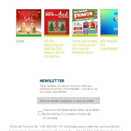
2024
ESTÃO
FEIRA NACIONAL
RIO MAIOR ESTÁ
P
ABERTAS AS
DA CEBOLA DE
EM
S
INSCRIÇÕES
RIO MAIOR -
CANTANHEDE
PARA A ROTA
FRIMOR 2024
DO NATAL
NEWSLETTER
Para receber no seu e-mail as notícias,
eventos e outras informações, inscreva-se
na nossa newsletter.
Autorizo a utilização destes dados para efeitos
de marketing e Li e Aceito a Política de
Privacidade
Posto de Turismo Tel: +351 243 991 121 (Chamada para a rede fixa nacional)Email: