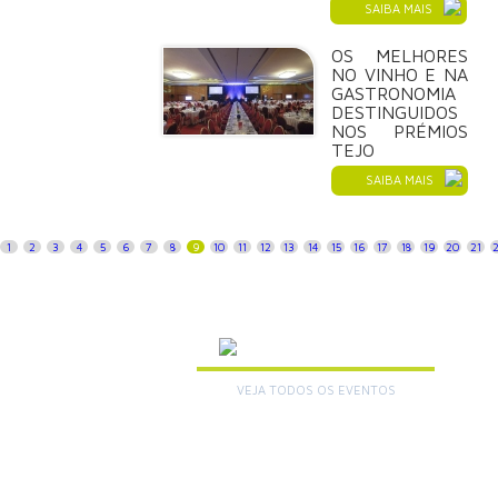
SAIBA MAIS
OS MELHORES
NO VINHO E NA
GASTRONOMIA
DESTINGUIDOS
NOS PRÉMIOS
TEJO
SAIBA MAIS
1
2
3
4
5
6
7
8
9
10
11
12
13
14
15
16
17
18
19
20
21
AGENDA
VEJA TODOS OS EVENTOS
+