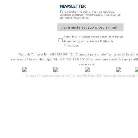
NEWSLETTER
Para receber no seu e-mail as notícias,
eventos e outras informações, inscreva-se
na nossa newsletter.
Autorizo a utilização destes dados para efeitos
de marketing e Li e Aceito a Política de
Privacidade
Posto de Turismo Tel: +351 243 991 121 (Chamada para a rede fixa nacional)Email
riomaior.ptCâmara Municipal Tel: +351 243 999 300 (Chamada para a rede fixa naciona
riomaior.pt
Política de Privacidade
Copyright © Turismo Rio Maior 2017 Desenvolvimento e Design