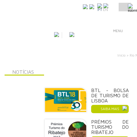
COMO CHEGAR
PT
EN
MENU
Início >
Rio 
NOTÍCIAS
BTL - BOLSA
DE TURISMO DE
LISBOA
SAIBA MAIS
PRÉMIOS DE
TURISMO DO
RIBATEJO