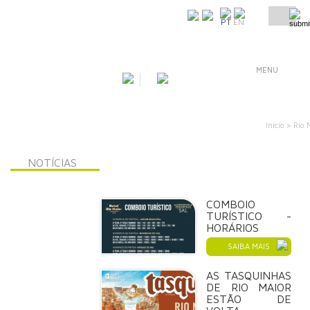
COMO CHEGAR
PT
EN
MENU
Início >
Rio 
NOTÍCIAS
COMBOIO
TURÍSTICO -
HORÁRIOS
SAIBA MAIS
AS TASQUINHAS
DE RIO MAIOR
ESTÃO DE