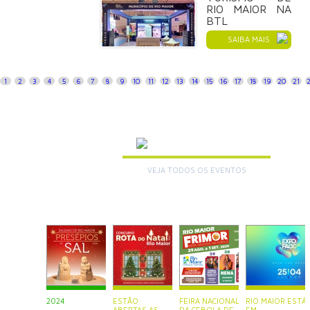
RIO MAIOR NA
BTL
SAIBA MAIS
1
2
3
4
5
6
7
8
9
10
11
12
13
14
15
16
17
18
19
20
21
AGENDA
VEJA TODOS OS EVENTOS
+
2024
ESTÃO
FEIRA NACIONAL
RIO MAIOR ESTÁ
ABERTAS AS
DA CEBOLA DE
EM