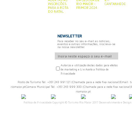
INSCRIÇÕES
RIO MAIOR -
CANTANHEDE
PARA A ROTA
FRIMOR 2024
DO NATAL
NEWSLETTER
Para receber no seu e-mail as notícias,
eventos e outras informações, inscreva-se
na nossa newsletter.
Autorizo a utilização destes dados para efeitos
de marketing e Li e Aceito a Política de
Privacidade
Posto de Turismo Tel: +351 243 991 121 (Chamada para a rede fixa nacional)Email
riomaior.ptCâmara Municipal Tel: +351 243 999 300 (Chamada para a rede fixa naciona
riomaior.pt
Política de Privacidade
Copyright © Turismo Rio Maior 2017 Desenvolvimento e Design