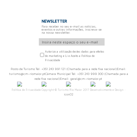
NEWSLETTER
Para receber no seu e-mail as notícias,
eventos e outras informações, inscreva-se
na nossa newsletter.
Autorizo a utilização destes dados para efeitos
de marketing e Li e Aceito a Política de
Privacidade
Posto de Turismo Tel: +351 243 991 121 (Chamada para a rede fixa nacional)Email:
turismo@cm-riomaior.ptCâmara Municipal Tel: +351 243 999 300 (Chamada para a
rede fixa nacional)Email: geral@cm-riomaior.pt
Política de Privacidade
Copyright © Turismo Rio Maior 2017 Desenvolvimento e Design :
iconO2