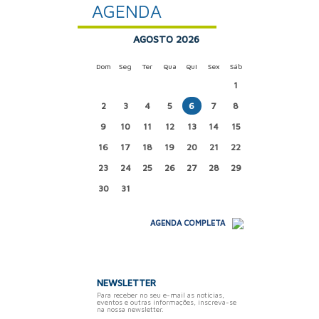
AGENDA
AGOSTO 2026
Dom
Seg
Ter
Qua
Qui
Sex
Sáb
1
2
3
4
5
6
7
8
9
10
11
12
13
14
15
16
17
18
19
20
21
22
23
24
25
26
27
28
29
30
31
AGENDA COMPLETA
NEWSLETTER
Para receber no seu e-mail as notícias,
eventos e outras informações, inscreva-se
na nossa newsletter.