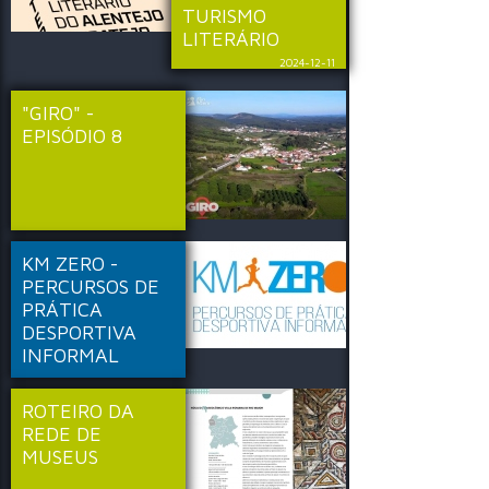
TURISMO
LITERÁRIO
2024-12-11
"GIRO" -
EPISÓDIO 8
KM ZERO -
PERCURSOS DE
PRÁTICA
DESPORTIVA
INFORMAL
ROTEIRO DA
REDE DE
MUSEUS