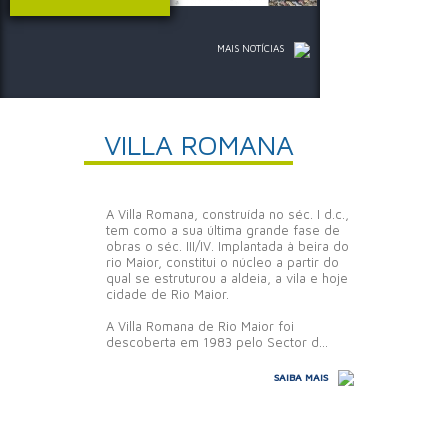
MAIS NOTÍCIAS
VILLA ROMANA
A Villa Romana, construída no séc. I d.c.,
tem como a sua última grande fase de
obras o séc. III/IV. Implantada à beira do
rio Maior, constitui o núcleo a partir do
qual se estruturou a aldeia, a vila e hoje
cidade de Rio Maior.
A Villa Romana de Rio Maior foi
descoberta em 1983 pelo Sector d...
SAIBA MAIS