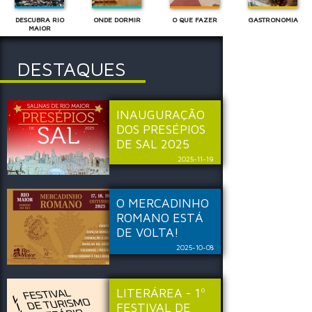
DESCUBRA RIO
ONDE DORMIR
O QUE FAZER
GASTRONOMIA
MAIOR
DESTAQUES
INAUGURAÇÃO
DOS PRESÉPIOS
DE SAL 2025
2025-11-19
O MERCADINHO
ROMANO ESTÁ
DE VOLTA!
2025-10-08
LITERÁREA - 1º
FESTIVAL DE