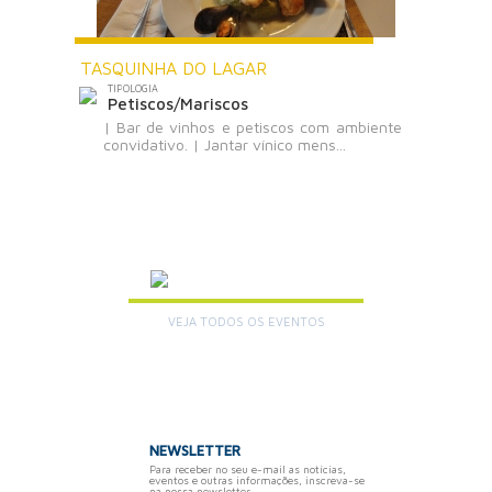
TASQUINHA DO LAGAR
TIPOLOGIA
Petiscos/Mariscos
| Bar de vinhos e petiscos com ambiente
convidativo. | Jantar vínico mens...
AGENDA
VEJA TODOS OS EVENTOS
+
NEWSLETTER
Para receber no seu e-mail as notícias,
eventos e outras informações, inscreva-se
na nossa newsletter.