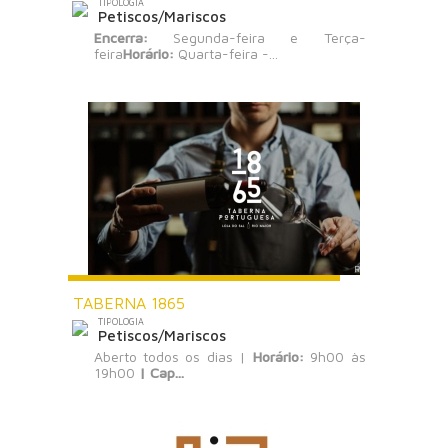
TIPOLOGIA
Petiscos/Mariscos
Encerra:
Segunda-feira e Terça-
feira
Horário:
Quarta-feira -...
TABERNA 1865
TIPOLOGIA
Petiscos/Mariscos
Aberto todos os dias |
Horário:
9h00 às
19h00
|
Cap...