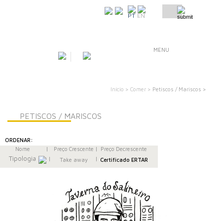
COMO CHEGAR
PT
EN
MENU
Início >
Comer >
Petiscos / Mariscos >
PETISCOS / MARISCOS
ORDENAR:
Nome
|
Preço Crescente
|
Preço Decrescente
Tipologia
|
|
Take away
Certificado ERTAR