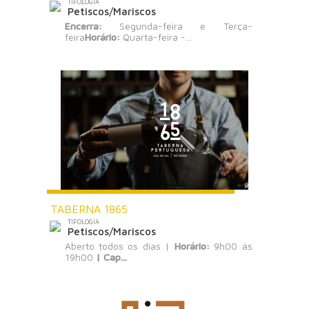
TIPOLOGIA
Petiscos/Mariscos
Encerra:
Segunda-feira e Terça-
feira
Horário:
Quarta-feira -...
TABERNA 1865
TIPOLOGIA
Petiscos/Mariscos
Aberto todos os dias |
Horário:
9h00 às
19h00
|
Cap...