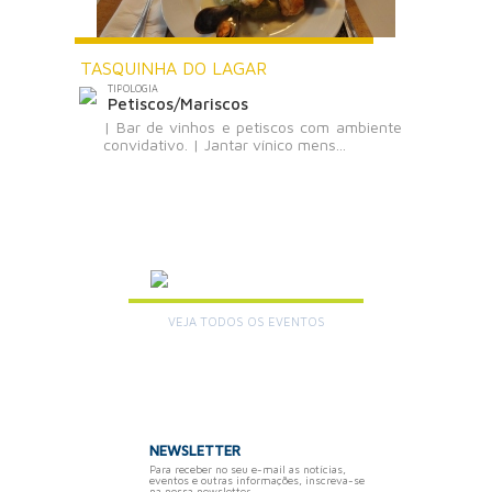
TASQUINHA DO LAGAR
TIPOLOGIA
Petiscos/Mariscos
| Bar de vinhos e petiscos com ambiente
convidativo. | Jantar vínico mens...
AGENDA
VEJA TODOS OS EVENTOS
+
NEWSLETTER
Para receber no seu e-mail as notícias,
eventos e outras informações, inscreva-se
na nossa newsletter.