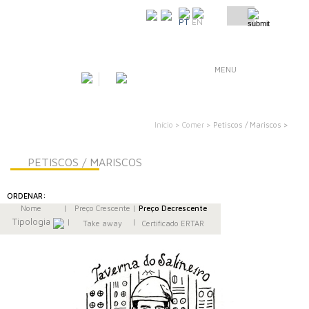
COMO CHEGAR
PT
EN
MENU
Início >
Comer >
Petiscos / Mariscos >
PETISCOS / MARISCOS
ORDENAR:
Nome
|
Preço Crescente
|
Preço Decrescente
Tipologia
|
|
Take away
Certificado ERTAR